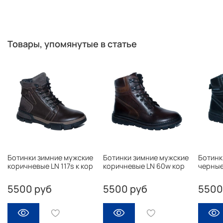
Товары, упомянутые в статье
Ботинки зимние мужские
Ботинки зимние мужские
Ботинк
коричневые LN 117s к кор
коричневые LN 60w кор
черные
5500 руб
5500 руб
5500