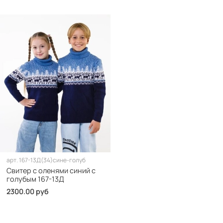
арт.
167-13Д(34)сине-голуб
Свитер с оленями синий с
голубым 167-13Д
2300.00 руб