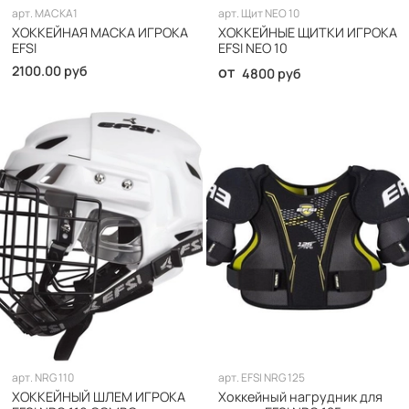
арт.
МАСКА1
арт.
Щит NEO 10
ХОККЕЙНАЯ МАСКА ИГРОКА
ХОККЕЙНЫЕ ЩИТКИ ИГРОКА
EFSI
EFSI NEO 10
2100.00 руб
от
4800 руб
арт.
NRG 110
арт.
EFSI NRG 125
ХОККЕЙНЫЙ ШЛЕМ ИГРОКА
Хоккейный нагрудник для