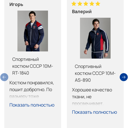
Игорь
Валерий
Спортивный
костюм СССР 10M-
Спортивный
RT-1840
костюм СССР 10M-
AS-890
Костюм понравился, 
пошит добротно. По 
Хорошее качество 
размеру тоже 
ткани, не 
нормально, брюки 
просвечивает, 
Показать полностью
длинные, обрежу не 
пошив тоже на 
Показать полностью
страшно. Покупкой 
высоте, очень 
доволен.
хорошо сел. 