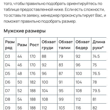
дополнены контрастными белыми лампасами по
того, чтобы правильно подобрать ориентируйтесь по
боковым швам. Зауженный крой с манжетами по низу
таблице предоставленной ниже. Если есть сложности,
обеспечивает современную посадку и комфорт в
движении. Эластичный пояс со шнурком позволяет
то оставьте заявку, менеджер проконсультирует Вас, и
легко регулировать объем по талии.
поможет правильно подобрать размер.
Костюм изготовлен из качественного трикотажного
Мужские размеры
полотна, которое отличается мягкостью,
износостойкостью и простотой в уходе. Материал
Разм
Обхват
Обхват
Обхват
Длина
хорошо сохраняет форму, не сковывает движения и
Разм
Рост
ряд
груди
талии
бедер
руки*
н
подходит как для тренировок, так и для повседневной
носки.
D3
44
170
88
79
92
74.5
8
Спортивный костюм в яркой цветовой гамме
—
D4
46
170
92
83
96
75
8
отличный выбор для мужчин, которые ценят комфорт,
спортивный стиль и эффектный внешний вид. Он
D5
48
176
96
87
100
76.5
8
прекрасно подойдет для прогулок, отдыха, поездок и
активного образа жизни.
D6
50
182
100
91
104
78
8
D7
52
188
104
95
108
79.5
8
Как подобрать размер?
D8
54
188
108
99
112
81
Спортивный костюм соответствует таблице
российских размеров. Полноразмерные ряды. Для
D9
56
188
112
103
116
82
того, чтобы правильно подобрать ориентируйтесь по