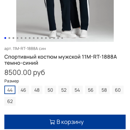
арт.
11M-RT-1888A син
Спортивный костюм мужской 11M-RT-1888A
темно-синий
8500.00 руб
Размер
44
46
48
50
52
54
56
58
60
62
В корзину