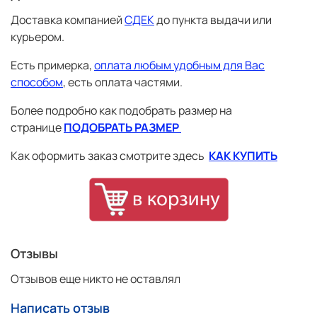
D12
62
188
124
115
128
84.5
Доставка компанией
СДЕК
до пункта выдачи или
Замеры проводятся в сантиметрах
курьером.
* рассчитывается расстояние от точки основания шеи до
запястья
Есть примерка,
оплата любым удобным для Вас
** рассчитывается длина по внутренней поверхности
способом
, есть оплата частями.
Более подробно как подобрать размер на
Более подробно как подобрать размер на
странице
ПОДОБРАТЬ РАЗМЕР
странице
ПОДОБРАТЬ РАЗМЕР
Как оформить заказ смотрите здесь
КАК КУПИТЬ
Как оформить заказ смотрите здесь
КАК КУПИТЬ
Отзывы
Отзывов еще никто не оставлял
Написать отзыв