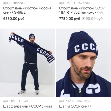
арт.
S-68/2 син
арт.
11M-RT-1752 тсин
Спортивный костюм Россия
Спортивный костюм СССР
синий S-68/2
11M-RT-1752 темно-синий
6380.00 руб
7780.00 руб
8100.00 руб
арт.
60M-RT-1849
арт.
70M-RT-1845/1син
Шарф вязанный СССР синий
Шапка СССР синяя