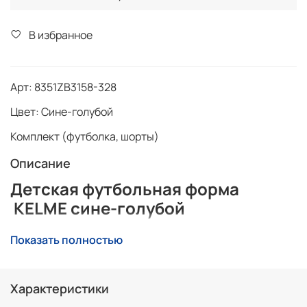
В избранное
Арт: 8351ZB3158-328
Цвет: Сине-голубой
Комплект (футболка, шорты)
Описание
Детская футбольная форма
KELME сине-голубой
Идеальным выбором для юных спортсменов, которые
Показать полностью
ценят стиль, комфорт и качество, является
детская
футбольная форма
KELME в ярком цвете. Состав
этого набора включает футболку с короткими
Характеристики
рукавами и футбольные шорты, изготовленные из
двустороннего глянцевого алмазного жаккарда.