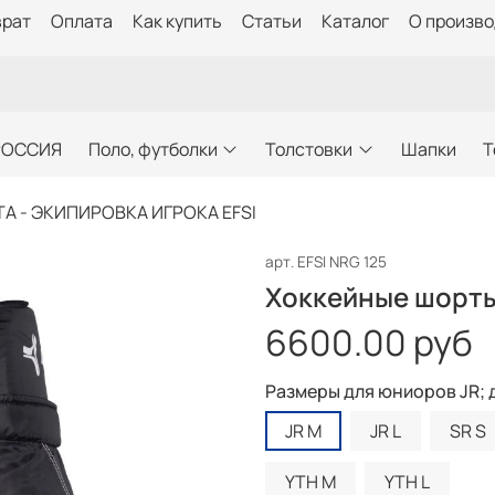
врат
Оплата
Как купить
Статьи
Каталог
О произв
РОССИЯ
Поло, футболки
Толстовки
Шапки
Т
А - ЭКИПИРОВКА ИГРОКА EFSI
арт.
EFSI NRG 125
Хоккейные шорты 
6600.00 руб
Размеры для юниоров JR; 
JR M
JR L
SR S
YTH M
YTH L