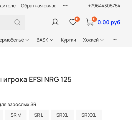
одителе
Обратная связь
+79644305754
0
0
0.00 руб
ермобельё
BASK
Куртки
Хоккей
игрока EFSI NRG 125
для взрослых SR
SR M
SR L
SR XL
SR XXL