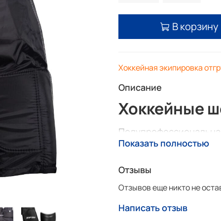
В корзину
Хоккейная экипировка отг
Описание
Хоккейные шо
Полупрофессиональная
сочетающая в себе не
Показать полностью
уверенную защиту. Выс
бедра – термоформова
Отзывы
пояса – вспененный РЕ
Отзывов еще никто не оста
Верх – прочный, износ
Написать отзыв
SMART FIT – независи