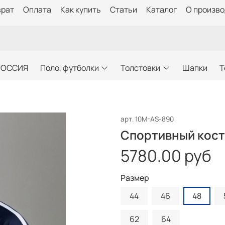
врат
Оплата
Как купить
Статьи
Каталог
О произв
РОССИЯ
Поло, футболки
Толстовки
Шапки
Т
арт.
10M-AS-890
Спортивный кос
5780.00 руб
Размер
44
46
48
62
64