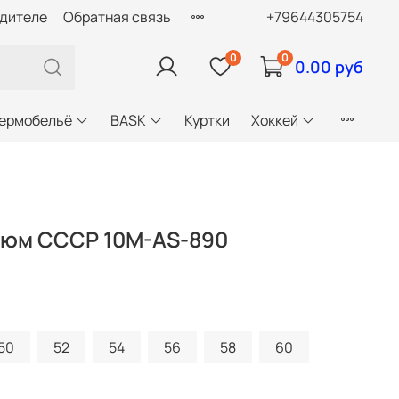
одителе
Обратная связь
+79644305754
0
0
0.00 руб
ермобельё
BASK
Куртки
Хоккей
тюм СССР 10M-AS-890
50
52
54
56
58
60