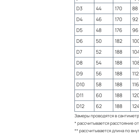
D3
44
170
88
Преимущества спортивн
D4
46
170
92
D5
48
176
96
– цветоустойчив, даже пос
мнется. Ткань дышит, хоро
D6
50
182
10
занятий спортом.
D7
52
188
10
D8
54
188
10
Как подобрать размер?
D9
56
188
112
Спортивный костюм соотве
D10
58
188
116
Полноразмерные ряды. Для 
D11
60
188
12
таблице предоставленной н
менеджер проконсультируе
D12
62
188
12
Замеры проводятся в сантимет
Мужские размеры
* рассчитывается расстояние от
Разм
Об
** рассчитывается длина по вн
Разм
Рост
ряд
гр