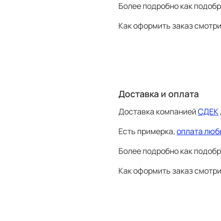
Более подробно как подобр
D3
44
170
88
Как оформить заказ смотр
D4
46
170
92
D5
48
176
96
D6
50
182
10
D7
52
188
10
Доставка и оплата
D8
54
188
10
Доставка компанией
СДЕК
D9
56
188
112
Есть примерка,
оплата люб
D10
58
188
116
D11
60
188
12
Более подробно как подобр
D12
62
188
12
Как оформить заказ смотр
Замеры проводятся в сантимет
* рассчитывается расстояние от
** рассчитывается длина по вн