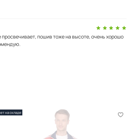
ать размер на странице
ПОДОБРАТЬ РАЗМЕР
ите здесь
КАК КУПИТЬ
е просвечивает, пошив тоже на высоте, очень хорошо
омендую.
ет на складе