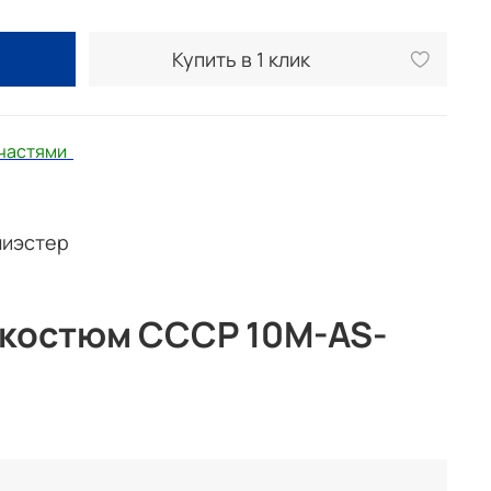
Купить в 1 клик
 частями
лиэстер
костюм СССР 10M-AS-
анию спортивный костюм СССР в стиле ретро спорт,
нной полиэстеровой ткани с изнаночным начесом.
льный, но и функциональный, идеально подходит для