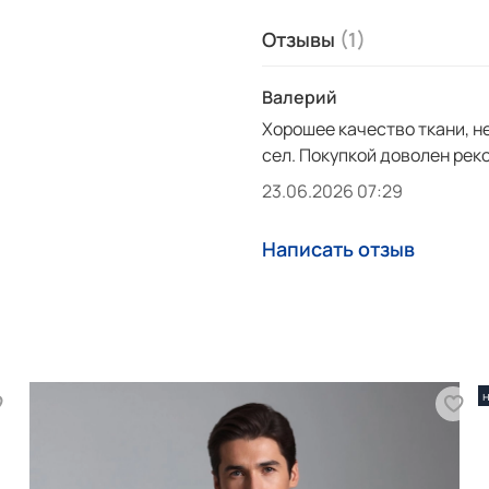
Более подробно как подобр
Отзывы
(1)
Как оформить заказ смотр
Валерий
Хорошее качество ткани, н
сел. Покупкой доволен рек
23.06.2026 07:29
Написать отзыв
н