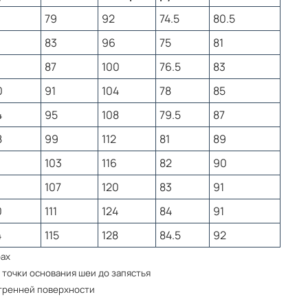
79
92
74.5
80.5
ого костюма
83
96
75
81
87
100
76.5
83
ле многочисленных стирок, быстро сохнет и не
шо подходит для повседневного ношения и для
0
91
104
78
85
4
95
108
79.5
87
8
99
112
81
89
103
116
82
90
тствует таблице российских размеров.
107
120
83
91
того, чтобы правильно подобрать ориентируйтесь по
0
111
124
84
91
иже. Если есть сложности, то оставьте заявку,
т Вас, и поможет правильно подобрать размер.
4
115
128
84.5
92
рах
 точки основания шеи до запястья
хват
Обхват
Обхват
Длина
Длина
утренней поверхности
уди
талии
бедер
руки*
ноги**