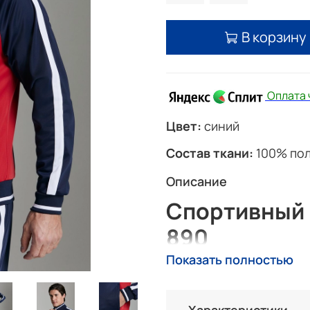
В корзину
Оплата
Цвет:
синий
Состав ткани:
100% по
Описание
Спортивный 
890
Показать полностью
Представляем Вашему вним
изготовленный из качестве
Этот костюм не только сти