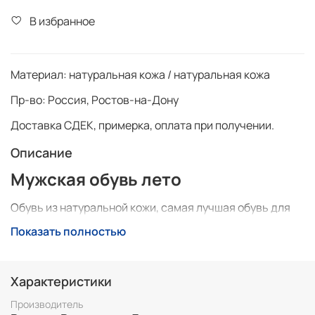
В избранное
Материал:
натуральная кожа / натуральная кожа
Пр-во:
Россия, Ростов-на-Дону
Доставка СДЕК, примерка, оплата при получении.
Описание
Мужская обувь лето
Обувь из натуральной кожи, самая лучшая обувь для
лета, повышенный коморт при использовании,
Показать полностью
практичность и стиль. Удобные, изностойкие.
Характеристики
Кроссовки из натуральной кожи
Производитель
практичны, дышат