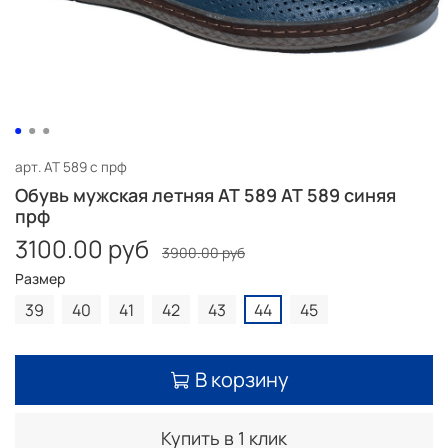
арт.
AT 589 с прф
Обувь мужская летняя AT 589 AT 589 синяя
прф
3100.00 руб
3900.00 руб
Размер
39
40
41
42
43
44
45
В корзину
Купить в 1 клик