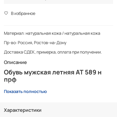
В избранное
Материал:
натуральная кожа / натуральная кожа
Пр-во:
Россия, Ростов-на-Дону
Доставка СДЕК, примерка, оплата при получении.
Описание
Обувь мужская летняя AT 589 н
прф
Обувь из натуральной кожи, самая лучшая обувь для
Показать полностью
лета, повышенный коморт при использовании,
практичность и стиль. Удобные, износостойкие.
Характеристики