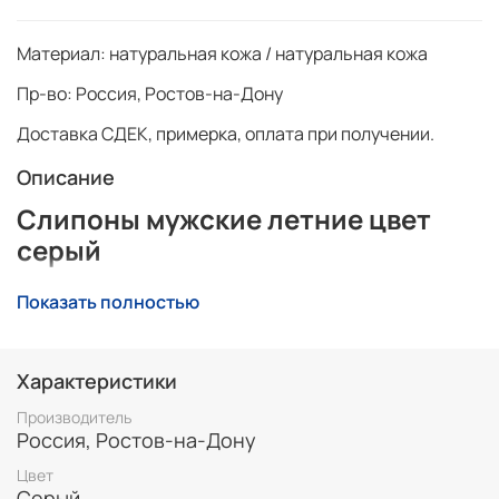
Материал:
натуральная кожа / натуральная кожа
Пр-во:
Россия, Ростов-на-Дону
Доставка СДЕК, примерка, оплата при получении.
Описание
Слипоны мужские летние цвет
серый
Обувь из натуральной кожи, самая лучшая обувь для
Показать полностью
лета, повышенный коморт при использовании,
практичность и стиль.
Слипоны удобно и обувать.
В них предусмотрены
Характеристики
резиновые вставки, благодаря чему обувь хорошо
Производитель
держится на ноге.
Они имеют рельефную подошву,
Россия, Ростов-на-Дону
без каблука. Похожи на кеды.
Цвет
Однотонные подходят для повседневного обихода, а
Серый