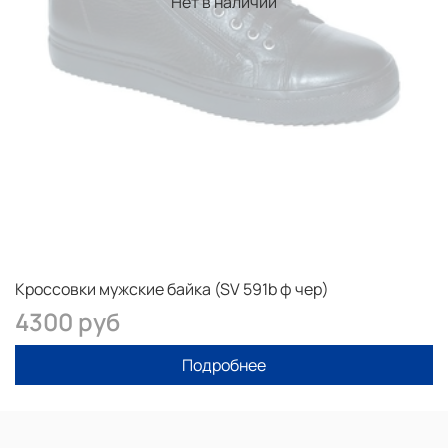
Нет в наличии
Рекомендации Снимать мерки лучше с учётом носка на
который Вы будете носить обувь, если зима не
слишком холодная то это может быть тонкий носок.
Если Вы носите обувь зимой на толстый носок, то
измеряйте ступню в этом носке.
Полученный результат сравните с таблицей выше. Вам
подойдет размер не превышающий отклонение 2 мм в
большую или меньшую сторону.
Кроссовки мужские байка (SV 591b ф чер)
4300 руб
Подробнее