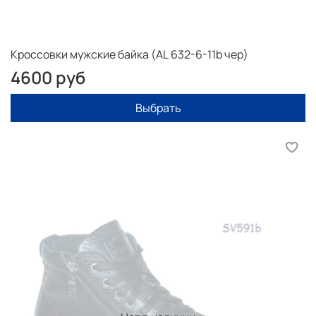
без плинтуса, или шкафа). Поставьте ступню, чтобы
она упиралась выступом пятки обязательно в ровную
вертикальную поверхность. Положите одну линейку
параллельно ступне, вторую поставьте ребром к
Кроссовки мужские байка (AL 632-6-11b чер)
большому пальцу ступни. Пример ниже.
4600 руб
Выбрать