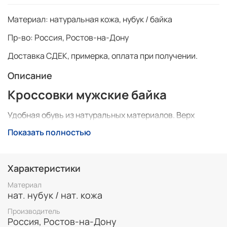
Материал:
натуральная кожа, нубук / байка
Пр-во:
Россия, Ростов-на-Дону
Доставка СДЕК, примерка, оплата при получении.
Описание
Кроссовки мужские байка
Удобная обувь из натуральных материалов. Верх
натуральная кожа, нубук. Подкладка байка.
Показать полностью
Производитель Россия г.
Ростов-на-Дону
6 преимуществ кожаной обуви
Характеристики
Воздухопроницаемость- натуральная кожа
пропускает воздух.
Материал
Долговечность- обувь из натуральной кожи
нат. нубук / нат. кожа
прослужит долго.
Производитель
Водостойкость- не промакает
Россия, Ростов-на-Дону
Лучше подходит- кожа может одоптироваться к