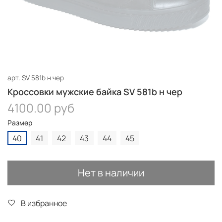
арт.
SV 581b н чер
Кроссовки мужские байка SV 581b н чер
4100.00 руб
Размер
40
41
42
43
44
45
Нет в наличии
В избранное