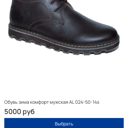
Рекомендации Снимать мерки лучше с учётом носка на
который Вы будете носить обувь, если зима не
слишком холодная то это может быть тонкий носок.
Если Вы носите обувь зимой на толстый носок, то
измеряйте ступню в этом носке.
Полученный результат сравните с таблицей выше. Вам
подойдет размер не превышающий отклонение 2 мм в
большую или меньшую сторону.
Обувь зима комфорт мужская AL 024-50-14s
5000 руб
Выбрать