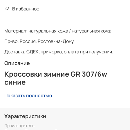
В избранное
Материал:
натуральная кожа / натуральная кожа
Пр-во:
Россия, Ростов-на-Дону
Доставка СДЕК, примерка, оплата при получении.
Описание
Кроссовки зимние GR 307/6w
синие
Удобная, практичная обувь из натуральной кожи.
Показать полностью
6 преимуществ кожаной обуви
Воздухопроницаемость- натуральная кожа
Характеристики
пропускает воздух.
Производитель
Долговечность- обувь из натуральной кожи