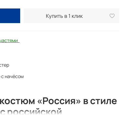
Купить в 1 клик
 частями
стер
 с начёсом
костюм «Россия» в стиле
 с российской