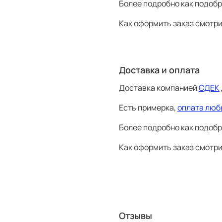
Мужские размеры
Более подробно как подобр
Как оформить заказ смотр
Разм
Об
Разм
Рост
ряд
гр
D3
44
170
88
Доставка и оплата
D4
46
170
92
Доставка компанией
СДЕК
D5
48
176
96
D6
50
182
10
Есть примерка,
оплата люб
D7
52
188
10
Более подробно как подобр
D8
54
188
10
Как оформить заказ смотр
D9
56
188
11
D10
58
188
11
D11
60
188
12
D12
62
188
12
Отзывы
Замеры проводятся в сантимет