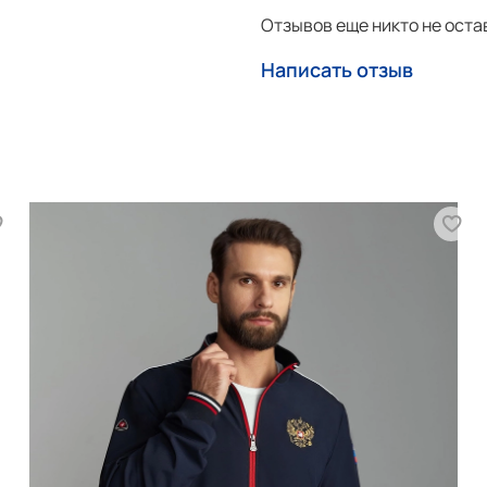
Отзывов еще никто не оста
* рассчитывается расстояние от
** рассчитывается длина по вн
Написать отзыв
Более подробно как подобр
Как оформить заказ смотр