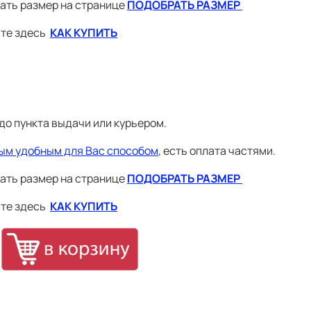
ать размер на странице
ПОДОБРАТЬ РАЗМЕР
ите здесь
КАК КУПИТЬ
хват
Обхват
Обхват
Длина
Длина
уди
талии
бедер
руки*
ноги**
79
92
74.5
80.5
83
96
75
81
до пункта выдачи или курьером.
87
100
76.5
83
0
91
104
78
85
ым удобным для Вас способом
, есть оплата частями.
4
95
108
79.5
87
ать размер на странице
ПОДОБРАТЬ РАЗМЕР
8
99
112
81
89
ите здесь
КАК КУПИТЬ
2
103
116
82
90
6
107
120
83
91
0
111
124
84
91
4
115
128
84.5
92
рах