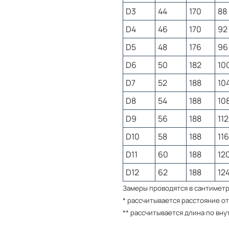
Брюки прямого силуэта
D3
44
170
88
На левой брючине расп
российского флага, га
D4
46
170
92
выполнен на широкой р
D5
48
176
96
шнурком для идеальной
D6
50
182
10
Спортивный костюм с с
функциональности и яр
D7
52
188
10
мужчин, которые ценят
D8
54
188
10
выразительный образ.
D9
56
188
112
D10
58
188
116
Как подобрать размер?
D11
60
188
12
Спортивный костюм соо
D12
62
188
12
Полноразмерные ряды. 
ориентируйтесь по таб
Замеры проводятся в сантимет
сложности, то оставьте
* рассчитывается расстояние от
поможет правильно под
** рассчитывается длина по вн