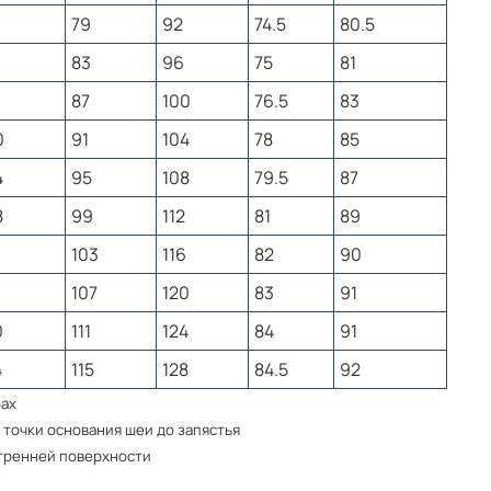
 обеспечивают комфорт и свободу движений.
79
92
74.5
80.5
оложены контрастные вставки в цвет
рмонично дополняющие общий дизайн. Пояс
83
96
75
81
езинке и дополнительно регулируется
87
100
76.5
83
 посадки по талии.
0
91
104
78
85
имволикой Россия — это сочетание комфорта,
кого спортивного стиля. Отличный выбор для
4
95
108
79.5
87
 качество, динамичный дизайн и
8
99
112
81
89
103
116
82
90
107
120
83
91
0
111
124
84
91
тветствует таблице российских размеров.
4
115
128
84.5
92
Для того, чтобы правильно подобрать
лице предоставленной ниже. Если есть
рах
 заявку, менеджер проконсультирует Вас, и
 точки основания шеи до запястья
обрать размер.
утренней поверхности