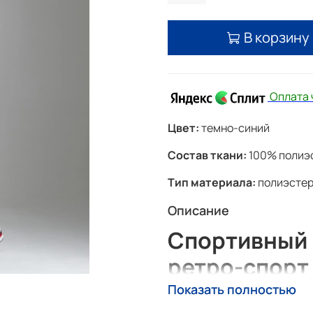
В корзину
Оплата
Цвет:
темно-синий
Состав ткани:
100% полиэ
Тип материала:
полиэстер
Описание
Спортивный 
ретро-спорт
символикой
Показать полностью