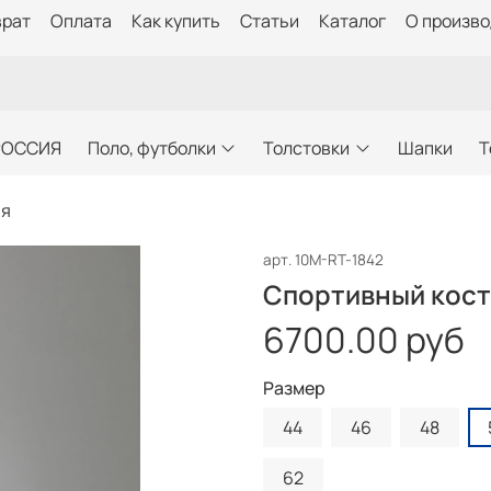
врат
Оплата
Как купить
Статьи
Каталог
О произв
РОССИЯ
Поло, футболки
Толстовки
Шапки
Т
ия
арт.
10M-RT-1842
Спортивный кост
6700.00 руб
Размер
44
46
48
62