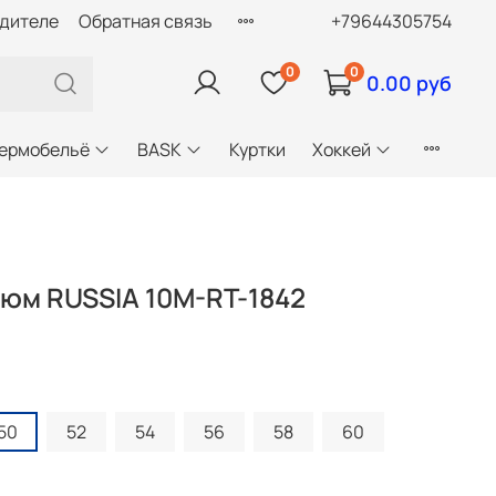
одителе
Обратная связь
+79644305754
0
0
0.00 руб
ермобельё
BASK
Куртки
Хоккей
юм RUSSIA 10M-RT-1842
50
52
54
56
58
60