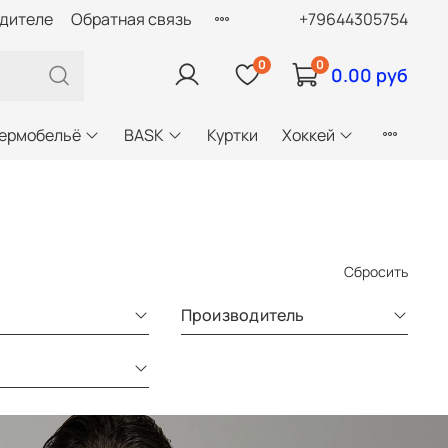
одителе
Обратная связь
+79644305754
0
0
0.00 руб
ермобельё
BASK
Куртки
Хоккей
Сбросить
л
Производитель