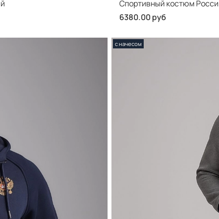
ый
Спортивный костюм Россия
6380.00 руб
с начесом