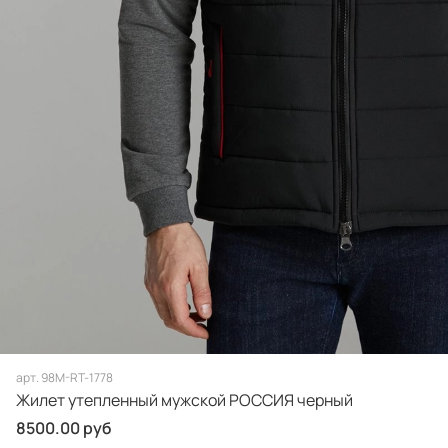
арт.
98M-RT-1778
Жилет утепленный мужской РОССИЯ черный
8500.00 руб