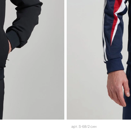
арт.
S-68/2 син