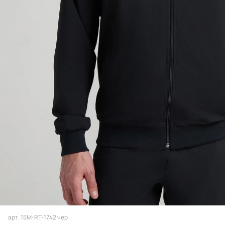
арт.
15M-RT-1742 чер