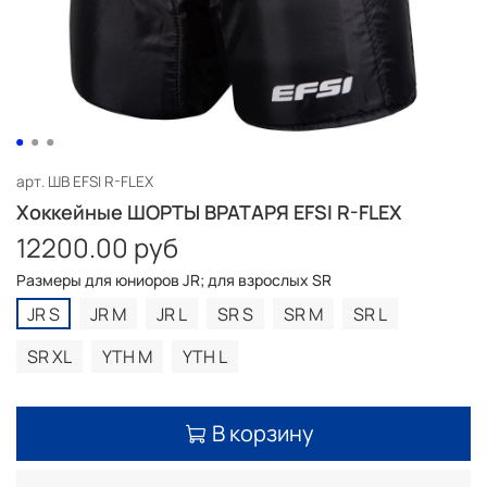
арт.
ШВ EFSI R-FLEX
Хоккейные ШОРТЫ ВРАТАРЯ EFSI R-FLEX
12200.00 руб
Размеры для юниоров JR; для взрослых SR
JR S
JR M
JR L
SR S
SR M
SR L
SR XL
YTH M
YTH L
В корзину