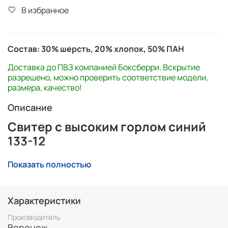
В избранное
Состав: 30% шерсть, 20% хлопок, 50% ПАН
Доставка до ПВЗ компанией Боксберри. Вскрытие
разрешено, можно проверить соответствие модели,
размера, качество!
Описание
Свитер с высоким горлом синий
133-12
Свитер синего цвета с высоким горлом, вязка косичка,
Показать полностью
хорошее решение для прохладной погоды.
Подобрано идеальное соотношение шерсти 30%
(шерсть), 20% (хлопок) на 50% (пан), чтобы они не
Характеристики
кололись и были приятны к телу.
Производитель
Воронеж