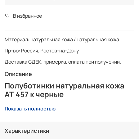
В избранное
Материал:
натуральная кожа / натуральная кожа
Пр-во:
Россия, Ростов-на-Дону
Доставка СДЕК, примерка, оплата при получении.
Описание
Полуботинки натуральная кожа
AT 457 к черные
Универсальные модели из натуральной кожи
Показать полностью
прекрасно подходят практически для любой погоды.
Среди ассортимента можно найти варианты любых
расцветок, которые отлично дополнят любой образ.
Характеристики
Есть достойные модели как на каждый день, так и на
выход.