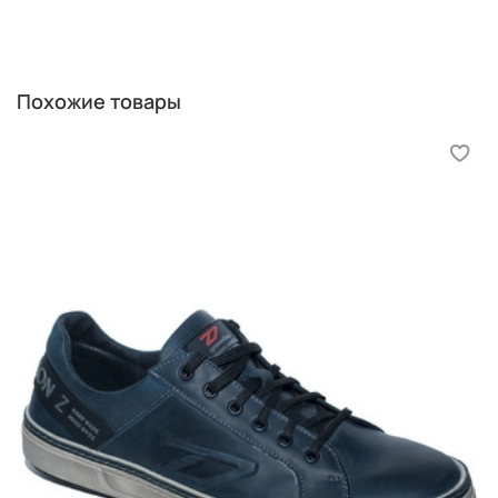
как можно точнее измерить длину ступни. У этого
производителя, значения получены измерением
обувных колодок. В данном случае, измеряем ступню с
помощью двух линеек.
Похожие товары
Две линейки. Положите на пол лист бумаги торцом к
ровной вертикальной поверхности (например, к стене
без плинтуса, или шкафа). Поставьте ступню, чтобы
она упиралась выступом пятки обязательно в ровную
вертикальную поверхность. Положите одну линейку
параллельно ступне, вторую поставьте ребром к
большому пальцу ступни. Пример ниже.