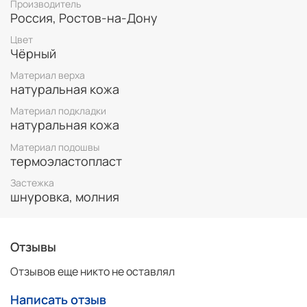
Производитель
Россия, Ростов-на-Дону
Цвет
Полуботинки из натуральной кожи
Чёрный
практичны в межсезонье,
Материал верха
не промокают,
натуральная кожа
просты в уходе,
Материал подкладки
удобны и экологичны,
натуральная кожа
хорошо выглядят.
Материал подошвы
Соответствие длины стопы размеру, для этой
термоэластопласт
модели.
Застежка
шнуровка, молния
Размер
39
40
41
42
43
44
45
Длина
25,4
26
26,6
27,2
27,8
28,4
29
Отзывы
Как подобрать размер
Отзывов еще никто не оставлял
Для того, что бы подобрать размер этой модели, нужно
Написать отзыв