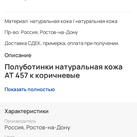
Материал:
натуральная кожа / натуральная кожа
Пр-во:
Россия, Ростов-на-Дону
Доставка СДЕК, примерка, оплата при получении.
Описание
Полуботинки натуральная кожа
AT 457 к коричневые
Универсальные модели из натуральной кожи
Показать полностью
прекрасно подходят практически для любой погоды.
Среди ассортимента можно найти варианты любых
расцветок, которые отлично дополнят любой образ.
Характеристики
Есть достойные модели как на каждый день, так и на
выход.
Производитель
Россия, Ростов-на-Дону
Цвет