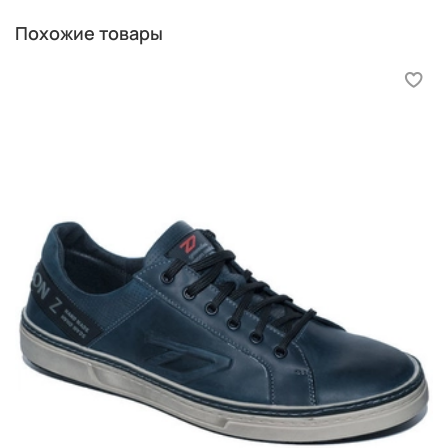
помощью двух линеек.
Похожие товары
Две линейки. Положите на пол лист бумаги торцом к
ровной вертикальной поверхности (например, к стене
без плинтуса, или шкафа). Поставьте ступню, чтобы
она упиралась выступом пятки обязательно в ровную
вертикальную поверхность. Положите одну линейку
параллельно ступне, вторую поставьте ребром к
большому пальцу ступни. Пример ниже.