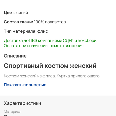
Цвет:
синий
Состав ткани:
100% полиэстер
Тип материала:
флис
Доставка до ПВЗ компаниями СДЕК и Боксбери.
Оплата при получении, осмотр вложения.
Описание
Спортивный костюм женский
Костюм женский из флиса. Куртка прилегающего
силуэта с воротником из основной ткани. Воротник-
Показать полностью
стойка с кулисой по верхнему краю, объем воротника
регулируется шнуром.
Карманы в куртке прорезные с открытой молнией.
Характеристики
Куртка яркая, комбинированная - кокетки и рукава
изготовлены из флиса контрастного цвета, перед и
Материал