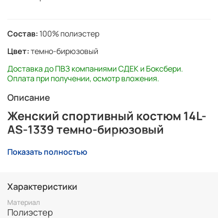
Состав:
100% полиэстер
Цвет:
темно-бирюзовый
Доставка до ПВЗ компаниями СДЕК и Боксбери.
Оплата при получении, осмотр вложения.
Описание
Женский спортивный костюм 14L-
AS-1339 темно-бирюзовый
Спортивный костюм выполнен из эластичной
Показать полностью
полиэстеровой ткани скуба.
Куртка полуприлегающего силуэта,с рельефами и
воротником-стойкой. На молниях используются
Характеристики
навесные пуллеры. Рукав реглан.
Материал
Полиэстер
Карманы куртки и брюк прорезные, с открытыми