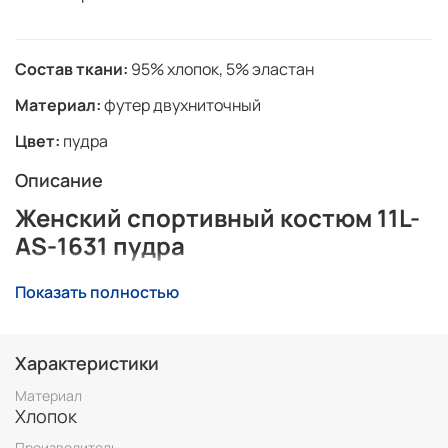
Состав ткани:
95% хлопок, 5% эластан
Материал:
футер двухниточный
Цвет:
пудра
Описание
Женский спортивный костюм 11L-
AS-1631 пудра
Красивый женский костюм из натурального
Показать полностью
материала.
Спортивный костюм выполнен из хлопкового
трикотажного полотна.
Характеристики
Материал
Верх комплекта - толстовка-худи с капюшоном, с
Хлопок
накладным карманом "кенгуру". Рукава покроя "реглан",
с эластичными манжетами.
Производитель