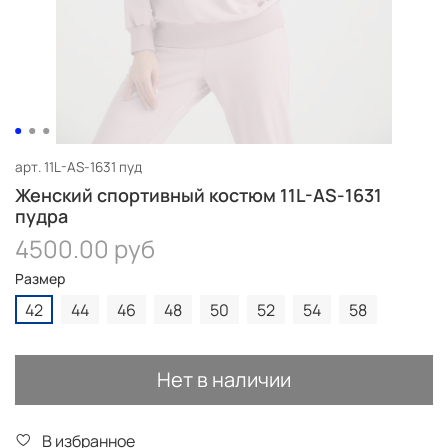
арт.
11L-AS-1631 пуд
Женский спортивный костюм 11L-AS-1631
пудра
4500.00 руб
Размер
42
44
46
48
50
52
54
58
Нет в наличии
В избранное