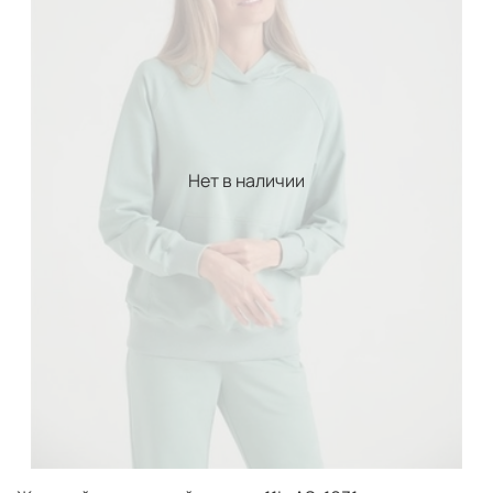
движений, что очень важно для использования этой
одежды для занятий фитнесом, пилатесом и йогой.
Состав полотна
—
95% хлопок, 5% эластан
Как подобрать размер?
Нет в наличии
Спортивный костюм соответствует таблице
российских размеров. Полноразмерные ряды. Для
того, чтобы правильно подобрать ориентируйтесь по
таблице предоставленной ниже. Если есть сложности,
то оставьте заявку, менеджер проконсультирует Вас, и
поможет правильно подобрать размер.
Женские размеры
Разм
Обхват
Обхват
Обхват
Дли
размер
Рост
ряд
груди
талии
бедер
руки
XS
42
168
84
64
92
71
S
44
170
88
68
96
71.5