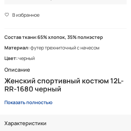
В избранное
Состав ткани:
65% хлопок, 35% полиэстер
Материал:
футер трехниточный с начесом
Цвет:
черный
Описание
Женский спортивный костюм 12L-
RR-1680 черный
Красивый, стильный женский костюм из натурального
Показать полностью
материала.
Спортивный костюм женский выполнен из хлопкового
трикотажного полотна с изнаночным начесом.
Характеристики