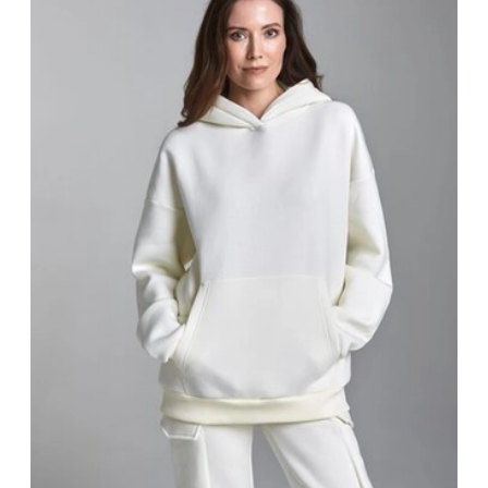
воздухопроницаемостью и легкостью, не требуют
особенного ухода, износостойкие.
Состав полотна
— 65% хлопка, 35% полиэстера.
Утеплённые костюмы хорошо подходят для
межсезонья, в нем тепло прохладным утром и не жарко
днем, так как материал преимущественно
натуральный, поддерживает оптимальную
температуру.
Как подобрать размер?
Спортивный костюм соответствует таблице
российских размеров. Полноразмерные ряды. Для
того, чтобы правильно подобрать ориентируйтесь по
таблице предоставленной ниже. Если есть сложности,
то оставьте заявку, менеджер проконсультирует Вас, и
поможет правильно подобрать размер.
Женские размеры