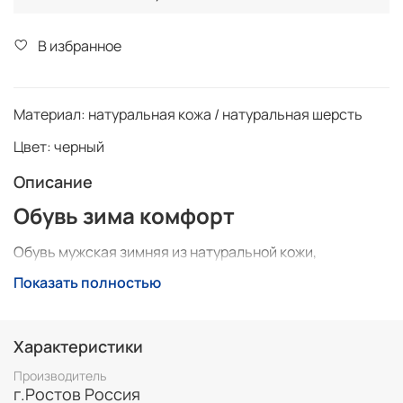
В избранное
Материал:
натуральная кожа / натуральная шерсть
Цвет: черный
Описание
Обувь зима комфорт
Обувь мужская зимняя из натуральной кожи,
подкладка натуральная шерсть. Производитель
Показать полностью
Россия, Ростов-на-Дону.
Удобная комфортная обувь, полнаразмерные ряды.
Характеристики
Доставка до пункта выдачи Сдек, возможна примерка,
оплата при получении.
Производитель
г.Ростов Россия