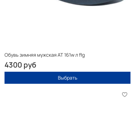
Обувь зимняя мужская AT 161w л flg
4300 руб
Выбрать
Рекомендации Снимать мерки лучше с учётом носка на
который Вы будете носить обувь, если зима не
слишком холодная то это может быть тонкий носок.
Если Вы носите обувь зимой на толстый носок, то
измеряйте ступню в этом носке.
Полученный результат сравните с таблицей выше. Вам
подойдет размер не превышающий отклонение 2 мм в
большую или меньшую сторону.