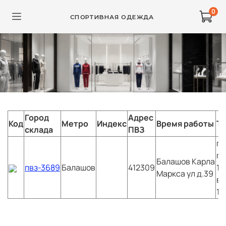
0
СПОРТИВНАЯ ОДЕЖДА
Город
Адрес
Код
Метро
Индекс
Время работы
Т
склада
ПВЗ
пн
пт
Балашов
Карла
пвз-3689
Балашов
412309
18
Маркса ул д.39
вс
17