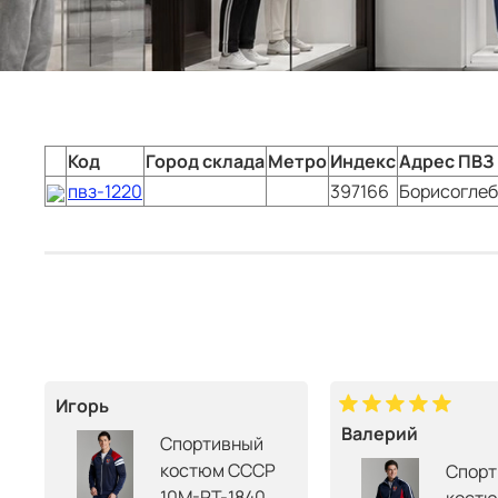
Код
Город склада
Метро
Индекс
Адрес ПВЗ
пвз-1220
397166
Борисоглеб
Игорь
Валерий
Спортивный
костюм СССР
Спорт
10M-RT-1840