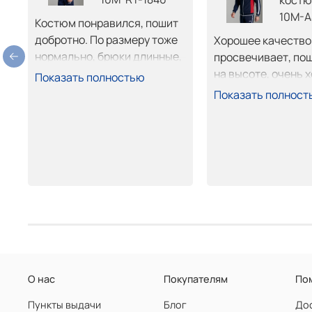
костю
10M-A
Костюм понравился, пошит 
добротно. По размеру тоже 
Хорошее качество т
нормально, брюки длинные, 
просвечивает, пош
обрежу не страшно. 
на высоте, очень х
Показать полностью
Покупкой доволен.
сел. Покупкой дово
Показать полност
рекомендую.
О нас
Покупателям
По
Пункты выдачи
Блог
Дос