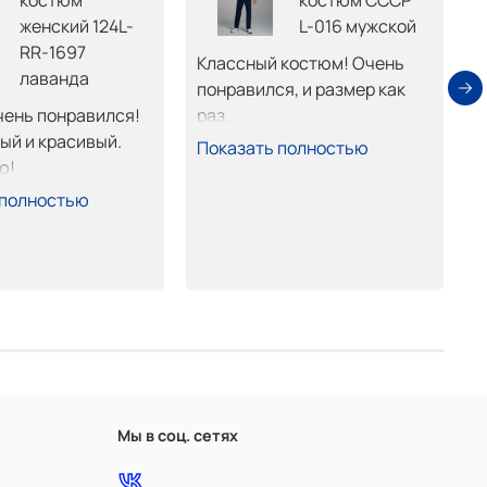
костюм
костюм СССР
женский 124L-
L-016 мужской
RR-1697
З
Классный костюм! Очень 
лаванда
к
понравился, и размер как 
д
ень понравился! 
раз.
к
й и красивый. 
П
Показать полностью
К
ю!
о
 полностью
в
Д
О
н
Г
Мы в соц. сетях