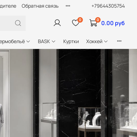
одителе
Обратная связь
+79644305754
0
0
0.00 руб
ермобельё
BASK
Куртки
Хоккей