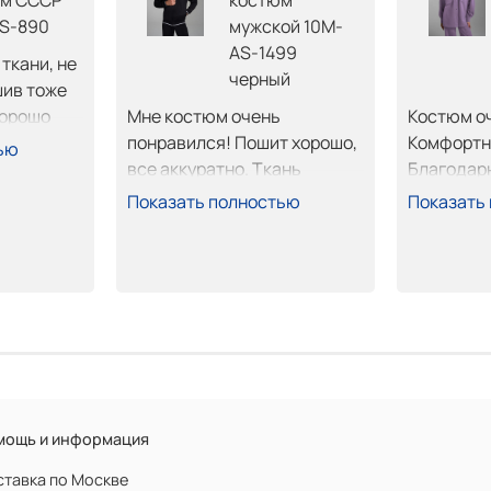
м СССР
костюм
S-890
мужской 10M-
AS-1499
кани, не 
черный
ив тоже 
орошо 
Мне костюм очень 
Костюм оч
лен 
понравился! Пошит хорошо, 
Комфортны
ью
все аккуратно. Ткань 
Благодар
плотная хорошая. Приехал 
Показать полностью
Показать
быстро, померял все, ок. 
Оплатил забрал. 
Рекомендую.
мощь и информация
тавка по Москве