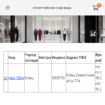
0
СПОРТИВНАЯ ОДЕЖДА
Город
Врем
Код
Метро
Индекс
Адрес ПВЗ
склада
рабо
пн-
пт:09
Елец
Советская
пвз-1264
Елец
399770
18.00
ул д.77а
сб:10
15.00