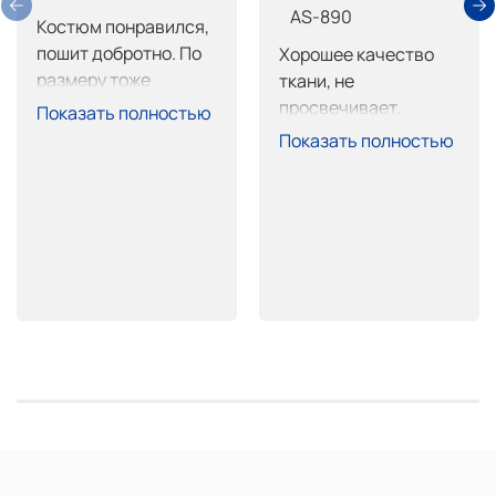
AS-890
Костюм понравился, 
пошит добротно. По 
Хорошее качество 
размеру тоже 
ткани, не 
нормально, брюки 
просвечивает, 
Показать полностью
длинные, обрежу не 
пошив тоже на 
Показать полностью
страшно. Покупкой 
высоте, очень 
доволен.
хорошо сел. 
Покупкой доволен 
рекомендую.