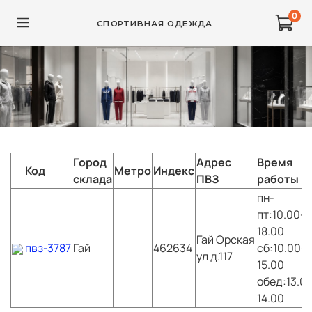
0
СПОРТИВНАЯ ОДЕЖДА
Город
Адрес
Время
Код
Метро
Индекс
склада
ПВЗ
работы
пн-
пт:10.00-
18.00
Гай
Орская
пвз-3787
Гай
462634
сб:10.00-
ул д.117
15.00
обед:13.0
14.00