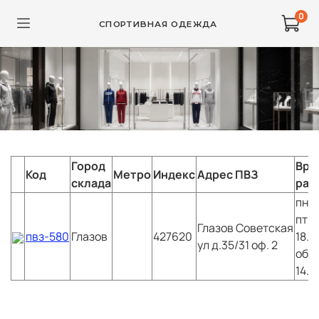
0
СПОРТИВНАЯ ОДЕЖДА
Город
Вре
Код
Метро
Индекс
Адрес ПВЗ
склада
раб
пн-
пт:0
Глазов
Советская
пвз-580
Глазов
427620
18.0
ул д.35/31 оф. 2
обед
14.0