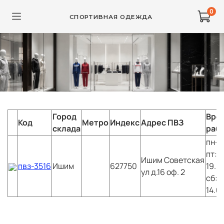
0
СПОРТИВНАЯ ОДЕЖДА
Город
Вре
Код
Метро
Индекс
Адрес ПВЗ
склада
раб
пн-
пт:1
Ишим
Советская
пвз-3516
Ишим
627750
19.0
ул д.16 оф. 2
сб:1
14.0