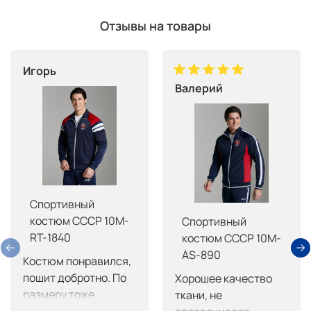
Отзывы на товары
Игорь
Валерий
Спортивный
костюм СССР 10M-
Спортивный
RT-1840
костюм СССР 10M-
AS-890
Костюм понравился, 
пошит добротно. По 
Хорошее качество 
размеру тоже 
ткани, не 
нормально, брюки 