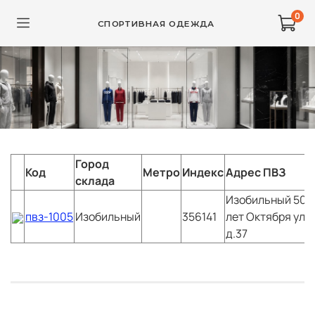
0
СПОРТИВНАЯ ОДЕЖДА
Город
Код
Метро
Индекс
Адрес ПВЗ
склада
Изобильный
50
п
пвз-1005
Изобильный
356141
лет Октября ул
п
д.37
1