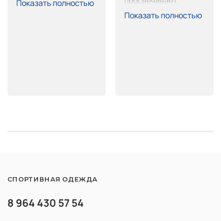
просвечивает, 
Показать полностью
длинные, обрежу не 
пошив тоже на 
Показать полностью
страшно. Покупкой 
высоте, очень 
доволен.
хорошо сел. 
Покупкой доволен 
рекомендую.
СПОРТИВНАЯ ОДЕЖДА
8 964 430 57 54