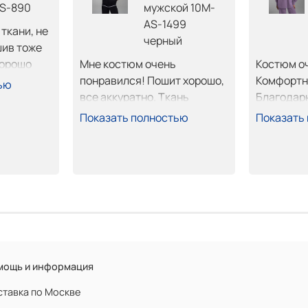
S-890
мужской 10M-
AS-1499
кани, не 
черный
ив тоже 
орошо 
Мне костюм очень 
Костюм оч
лен 
понравился! Пошит хорошо, 
Комфортны
ью
все аккуратно. Ткань 
Благодар
плотная хорошая. Приехал 
Показать полностью
Показать
быстро, померял все, ок. 
Оплатил забрал. 
Рекомендую.
мощь и информация
тавка по Москве