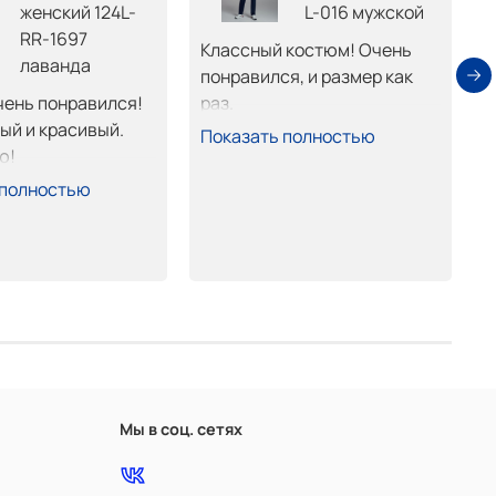
женский 124L-
L-016 мужской
RR-1697
З
Классный костюм! Очень 
лаванда
к
понравился, и размер как 
д
ень понравился! 
раз.
к
й и красивый. 
П
Показать полностью
К
ю!
о
 полностью
в
Д
О
н
Г
Мы в соц. сетях