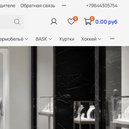
одителе
Обратная связь
+79644305754
0
0
0.00 руб
ермобельё
BASK
Куртки
Хоккей