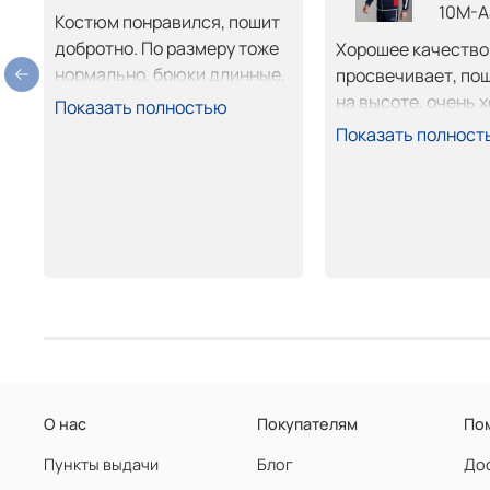
10M-A
Костюм понравился, пошит 
добротно. По размеру тоже 
Хорошее качество т
нормально, брюки длинные, 
просвечивает, пош
обрежу не страшно. 
на высоте, очень х
Показать полностью
Покупкой доволен.
сел. Покупкой дово
Показать полност
рекомендую.
О нас
Покупателям
По
Пункты выдачи
Блог
Дос