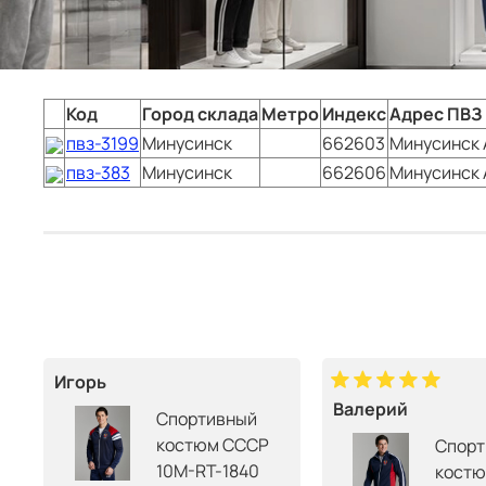
Код
Город склада
Метро
Индекс
Адрес ПВЗ
пвз-3199
Минусинск
662603
Минусинск
пвз-383
Минусинск
662606
Минусинск
Игорь
Валерий
Спортивный
костюм СССР
Спорт
10M-RT-1840
костю