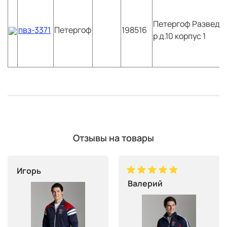
Петергоф
Разведчи
пвз-3371
Петергоф
198516
р д.10 корпус 1
Отзывы на товары
Игорь
Валерий