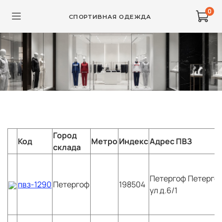
0
СПОРТИВНАЯ ОДЕЖДА
Город
Код
Метро
Индекс
Адрес ПВЗ
склада
Петергоф
Петерго
пвз-1290
Петергоф
198504
ул д.6/1