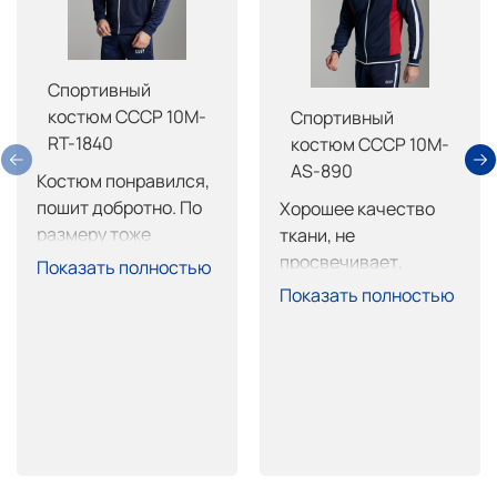
Спортивный
костюм СССР 10M-
Спортивный
RT-1840
костюм СССР 10M-
AS-890
Костюм понравился, 
пошит добротно. По 
Хорошее качество 
размеру тоже 
ткани, не 
нормально, брюки 
просвечивает, 
Показать полностью
длинные, обрежу не 
пошив тоже на 
Показать полностью
страшно. Покупкой 
высоте, очень 
доволен.
хорошо сел. 
Покупкой доволен 
рекомендую.