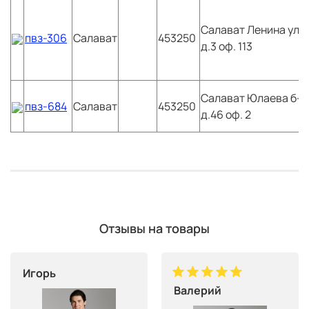
Салават
Ленина ул
пвз-306
Салават
453250
д.3 оф. 113
Салават
Юлаева б-р
пвз-684
Салават
453250
д.46 оф. 2
Отзывы на товары
Игорь
Валерий