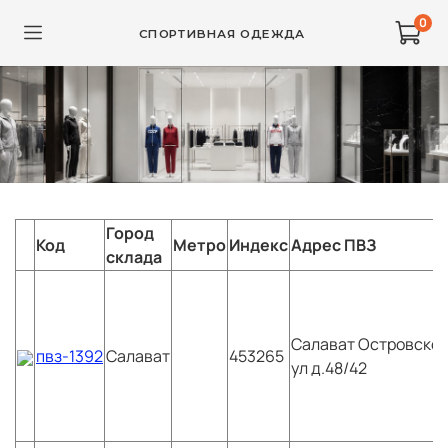
0
СПОРТИВНАЯ ОДЕЖДА
Город
Код
Метро
Индекс
Адрес ПВЗ
склада
Салават
Островског
пвз-1392
Салават
453265
ул д.48/42