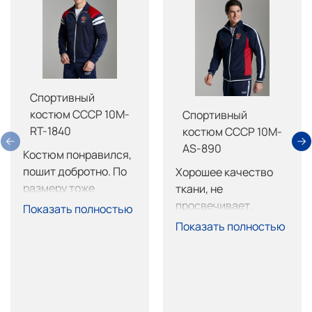
Спортивный
костюм СССР 10M-
Спортивный
RT-1840
костюм СССР 10M-
AS-890
Костюм понравился, 
пошит добротно. По 
Хорошее качество 
размеру тоже 
ткани, не 
нормально, брюки 
просвечивает, 
Показать полностью
длинные, обрежу не 
пошив тоже на 
Показать полностью
страшно. Покупкой 
высоте, очень 
доволен.
хорошо сел. 
Покупкой доволен 
рекомендую.