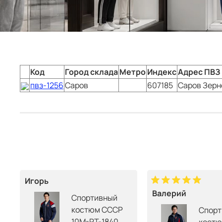
Код
Город склада
Метро
Индекс
Адрес ПВЗ
пвз-1256
Саров
607185
Саров
Зерн
Игорь
Валерий
Спортивный
костюм СССР
Спорт
10M-RT-1840