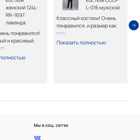
костюм
костюм СССР
женский 124L-
L-016 мужской
RR-1697
З
Классный костюм! Очень 
лаванда
к
понравился, и размер как 
д
ень понравился! 
раз.
к
й и красивый. 
П
Показать полностью
К
ю!
о
 полностью
в
Д
О
н
Г
Мы в соц. сетях