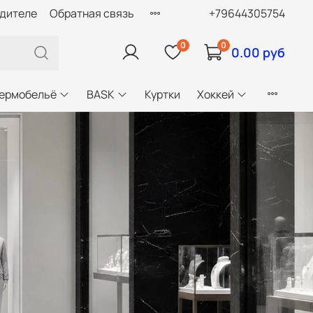
одителе
Обратная связь
+79644305754
0
0
0.00 руб
ермобельё
BASK
Куртки
Хоккей