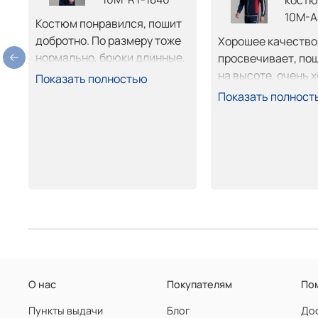
костю
10M-A
Костюм понравился, пошит 
добротно. По размеру тоже 
Хорошее качество т
нормально, брюки длинные, 
просвечивает, пош
обрежу не страшно. 
на высоте, очень х
Показать полностью
Покупкой доволен.
сел. Покупкой дово
Показать полност
рекомендую.
О нас
Покупателям
По
Пункты выдачи
Блог
Дос