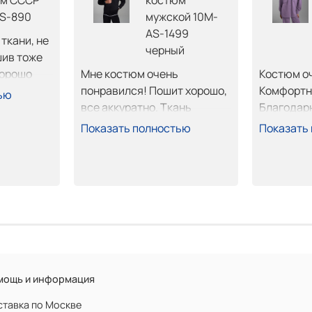
м СССР
костюм
S-890
мужской 10M-
AS-1499
кани, не 
черный
ив тоже 
орошо 
Мне костюм очень 
Костюм оч
лен 
понравился! Пошит хорошо, 
Комфортны
ью
все аккуратно. Ткань 
Благодар
плотная хорошая. Приехал 
Показать полностью
Показать
быстро, померял все, ок. 
Оплатил забрал. 
Рекомендую.
мощь и информация
тавка по Москве