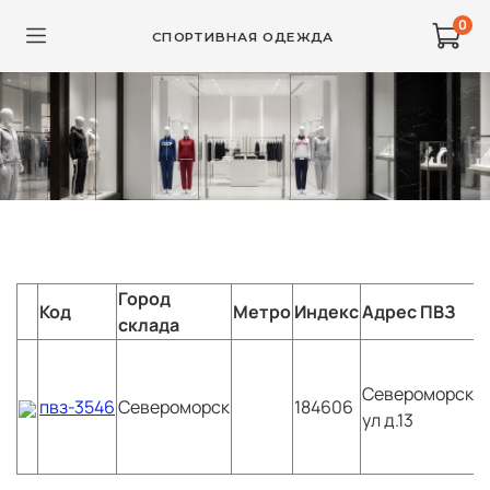
0
СПОРТИВНАЯ ОДЕЖДА
Город
Код
Метро
Индекс
Адрес ПВЗ
склада
Североморск
С
пвз-3546
Североморск
184606
ул д.13