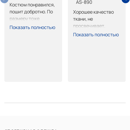
AS-890
Костюм понравился, 
пошит добротно. По 
Хорошее качество 
размеру тоже 
ткани, не 
нормально, брюки 
просвечивает, 
Показать полностью
длинные, обрежу не 
пошив тоже на 
Показать полностью
страшно. Покупкой 
высоте, очень 
доволен.
хорошо сел. 
Покупкой доволен 
рекомендую.