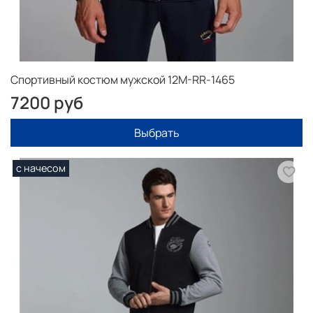
запястья
** рассчитывается длина по внутренней поверхности
Более подробно как подобрать размер на
странице
ПОДОБРАТЬ РАЗМЕР
Спортивный костюм мужской 12M-RR-1465
Как оформить заказ смотрите здесь
КАК КУПИТЬ
7200 руб
Выбрать
с начесом