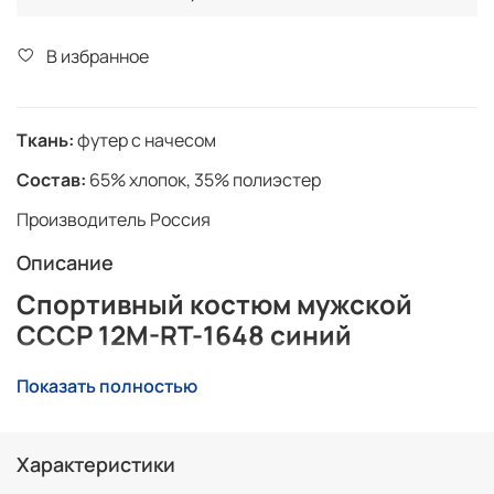
В избранное
Ткань:
футер с начесом
Состав:
65% хлопок, 35% полиэстер
Производитель Россия
Описание
Спортивный костюм мужской
СССР 12M-RT-1648 синий
Спортивный костюм с воротником-стойкой, из
Показать полностью
трехниточного плотного трикотажа с начесом по
изнанке.
Рукава покроя реглан. Низ рукавов на эластичном
Характеристики
манжете.
Куртка застегивается на молнию. Прорезные