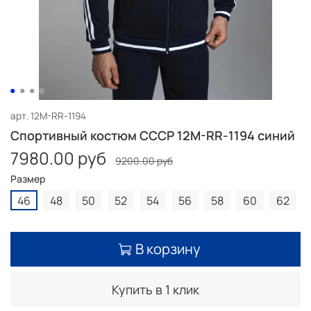
арт.
12M-RR-1194
Спортивный костюм СССР 12M-RR-1194 синий
7980.00 руб
9200.00 руб
Размер
46
48
50
52
54
56
58
60
62
В корзину
Купить в 1 клик