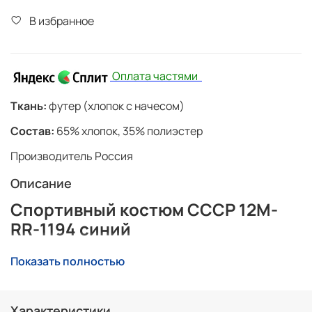
В избранное
Оплата частями
Ткань:
футер (хлопок с начесом)
Состав:
65% хлопок, 35% полиэстер
Производитель Россия
Описание
Спортивный костюм СССР 12M-
RR-1194 синий
Спортивный костюм СССР триколор с начёсом
Показать полностью
Спортивный костюм СССР
выполнен в классической
цветовой гамме триколор и сочетает в себе
узнаваемый стиль советской спортивной одежды с
Характеристики