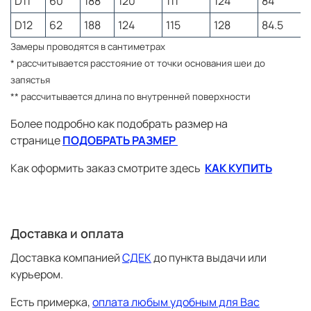
D11
60
188
120
111
124
84
9
остаётся популярным и сегодня.
D12
62
188
124
115
128
84.5
Замеры проводятся в сантиметрах
* рассчитывается расстояние от точки основания шеи до
запястья
** рассчитывается длина по внутренней поверхности
Более подробно как подобрать размер на
странице
ПОДОБРАТЬ РАЗМЕР
Как оформить заказ смотрите здесь
КАК КУПИТЬ
Доставка и оплата
Доставка компанией
СДЕК
до пункта выдачи или
курьером.
Есть примерка,
оплата любым удобным для Вас