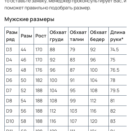
молнии. Пояс регулируется шнурком, позволяя
то оставьте заявку, менеджер проконсультирует Вас, и
подобрать оптимальную посадку по фигуре. Такой
поможет правильно подобрать размер.
спортивный костюм СССР обеспечивает свободу
движений и комфорт как во время активного отдыха,
Мужские размеры
так и в повседневной жизни.
Разм
Обхват
Обхват
Обхват
Длина
Для пошива используется трёхниточный футер с
Разм
Рост
ряд
груди
талии
бедер
руки*
н
начёсом плотностью повышенной комфортности. В
состав ткани входит 65% хлопка и 35% полиэстера.
D3
44
170
88
79
92
74.5
8
Материал хорошо сохраняет тепло, отличается
высокой износостойкостью, пропускает воздух и
D4
46
170
92
83
96
75
8
приятен к телу. Благодаря сочетанию натуральных и
синтетических волокон костюм долго сохраняет
D5
48
176
96
87
100
76.5
8
форму, не вытягивается и не требует сложного ухода.
D6
50
182
100
91
104
78
8
Если вы хотите
купить спортивные костюмы СССР
в
D7
52
188
104
95
108
79.5
8
узнаваемом советском стиле, эта модель станет
отличным выбором. Классический дизайн,
D8
54
188
108
99
112
81
качественная вышивка герба СССР, практичные
материалы и удобный крой делают костюм
D9
56
188
112
103
116
82
универсальным вариантом для повседневной носки и
активного отдыха. Это не просто спортивная одежда, а
D10
58
188
116
107
120
83
9
часть легендарного спортивного наследия, которое