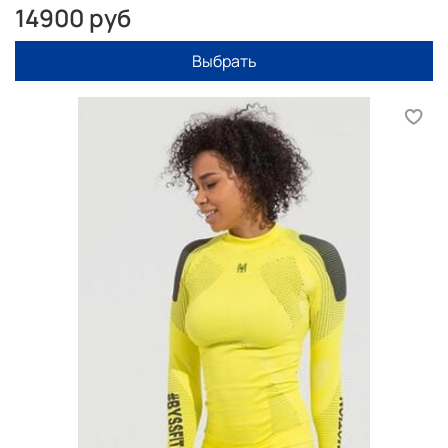
14900 руб
Выбрать
Преимущества термокоплекта:
• хорошо выводит влагу (пот) с поверхности тела.
• регулирует теплообмен — сохраняет тепло и,
одновременно, предупреждает перегрев
• эластичная ткань не стесняет движений, без швов.
Бельё разрабатывается с учётом активной
эксплуатации во время занятий спортом.
• обеспечивает комфорт во всех режимах активности
(остаётся сухим и мягким);
• сохраняет гигиену тела длительное время,
предотвращает появление запаха пота.
Трехмерное плетение Buffer предназначено для
смягчения легких ударов, а также удержания
постоянной температуры на сгибе локтей и