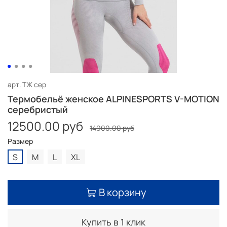
арт.
ТЖ сер
Термобельё женское ALPINESPORTS V-MOTION
серебристый
12500.00 руб
14900.00 руб
Размер
S
M
L
XL
В корзину
Купить в 1 клик