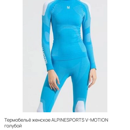
Анатомические запатентованные плоские швы на
рукавах Activeseam.
3D конструкция кроя - Термобелье V-Motion
полностью повторяет форму тела, плотно сидит не
оголяя при большой динамике движений,
(анатомический рельеф)
и создает максимум
удобства и комфорта при активном образе жизни, при
занятии спортом - разгружает мышцы.
Препятствует размножению бактерий, очень приятно
на ощупь.
Гипоаллергенное и экологичное, антистатичное
термобельё.
Термобельё женское ALPINESPORTS V-MOTION
голубой