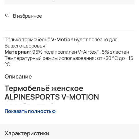
В избранное
Только термобельё
V-Motion
будет полезно для
Вашего здоровья!
Материал
: 95% полипропилен V-Airtex®, 5% эластан
Температурный режим использования: от -20 °C до +15
°C
Описание
Термобельё женское
ALPINESPORTS V-MOTION
серебристый
Показать полностью
Термобелье для женщин V-Motion Alpinesports
предназначено для занятия горнолыжным спортом и
другими активными видами спорта в холодное время
Характеристики
года.