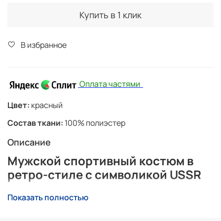
Купить в 1 клик
В избранное
Оплата частями
Цвет:
красный
Состав ткани:
100% полиэстер
Описание
Мужской спортивный костюм в
ретро-стиле с символикой USSR
Стильный мужской спортивный костюм
выполнен
Показать полностью
из качественной полиэстеровой ткани с мягким
изнаночным начесом. Материал приятен к телу,