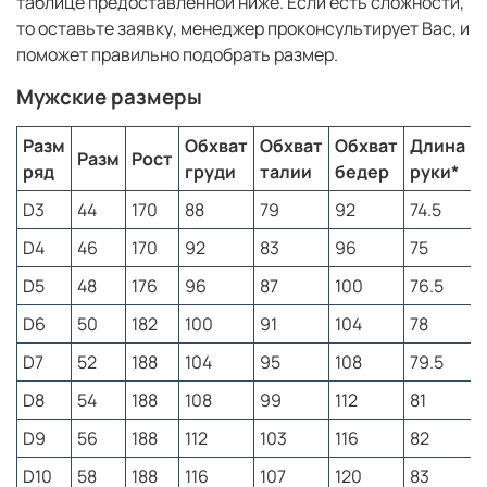
таблице предоставленной ниже. Если есть сложности,
ткани и регулируется шнурком по линии талии для
индивидуальной посадки.
то оставьте заявку, менеджер проконсультирует Вас, и
поможет правильно подобрать размер.
Костюм сочетает спортивную динамику,
ностальгический дизайн и современный комфорт —
Мужские размеры
отличный выбор для уверенного и стильного образа.
Разм
Обхват
Обхват
Обхват
Длина
Преимущества спортивного костюма
Разм
Рост
ряд
груди
талии
бедер
руки*
н
– цветоустойчив, даже после многочисленных стирок,
D3
44
170
88
79
92
74.5
8
быстро сохнет и не мнется. Ткань дышит, хорошо
подходит для повседневного ношения и для занятий
D4
46
170
92
83
96
75
8
спортом.
D5
48
176
96
87
100
76.5
8
D6
50
182
100
91
104
78
8
Как подобрать размер?
D7
52
188
104
95
108
79.5
8
Спортивный костюм соответствует таблице
российских размеров. Полноразмерные ряды. Для
D8
54
188
108
99
112
81
того, чтобы правильно подобрать ориентируйтесь по
D9
56
188
112
103
116
82
таблице предоставленной ниже. Если есть сложности,
то оставьте заявку, менеджер проконсультирует Вас, и
D10
58
188
116
107
120
83
9
поможет правильно подобрать размер.