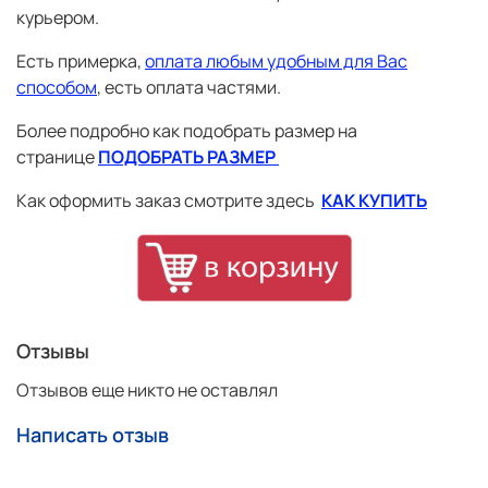
* рассчитывается расстояние от точки основания шеи до
курьером.
запястья
** рассчитывается длина по внутренней поверхности
Есть примерка,
оплата любым удобным для Вас
Более подробно как подобрать размер на
способом
, есть оплата частями.
странице
ПОДОБРАТЬ РАЗМЕР
Более подробно как подобрать размер на
Как оформить заказ смотрите здесь
КАК КУПИТЬ
странице
ПОДОБРАТЬ РАЗМЕР
Как оформить заказ смотрите здесь
КАК КУПИТЬ
Отзывы
Отзывов еще никто не оставлял
Написать отзыв