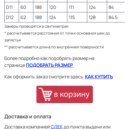
D11
60
188
120
111
124
84
9
Мужские размеры
D12
62
188
124
115
128
84.5
Разм
Обхват
Обхват
Обхват
Длина
Разм
Рост
Замеры проводятся в сантиметрах
ряд
груди
талии
бедер
руки*
н
* рассчитывается расстояние от точки основания шеи до
D3
44
170
88
79
92
74.5
8
запястья
D4
46
170
92
83
96
75
8
** рассчитывается длина по внутренней поверхности
D5
48
176
96
87
100
76.5
8
Более подробно как подобрать размер на
D6
50
182
100
91
104
78
8
странице
ПОДОБРАТЬ РАЗМЕР
D7
52
188
104
95
108
79.5
8
Как оформить заказ смотрите здесь
КАК КУПИТЬ
D8
54
188
108
99
112
81
D9
56
188
112
103
116
82
D10
58
188
116
107
120
83
9
D11
60
188
120
111
124
84
9
Доставка и оплата
D12
62
188
124
115
128
84.5
Замеры проводятся в сантиметрах
Доставка компанией
СДЕК
до пункта выдачи или