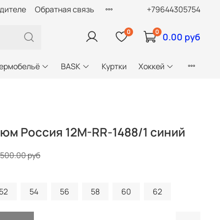
одителе
Обратная связь
+79644305754
0
0
0.00 руб
ермобельё
BASK
Куртки
Хоккей
юм Россия 12M-RR-1488/1 синий
7500.00 руб
52
54
56
58
60
62