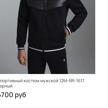
портивный костюм мужской 12M-RR-1617
ерный
6700 руб