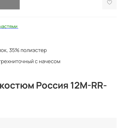
частями
ок, 35% полиэстер
трехниточный с начесом
костюм Россия 12M-RR-
тюм «Россия»
— тепло, комфорт и патриотичный
ссия»
— это сочетание классического дизайна,