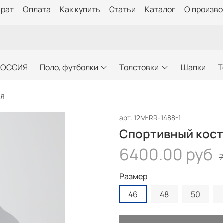
врат
Оплата
Как купить
Статьи
Каталог
О произв
РОССИЯ
Поло, футболки
Толстовки
Шапки
Т
ия
арт.
12M-RR-1488-1
Спортивный кост
6400.00 руб
Размер
46
48
50