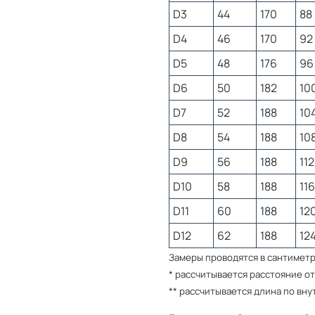
D3
44
170
88
Декор: вышитый герб 
принадлежность к оте
D4
46
170
92
Универсальный стиль:
городской повседнев
D5
48
176
96
Спортивный костюм Ро
D6
50
182
10
за страну в каждой де
D7
52
188
10
Как подобрать размер?
D8
54
188
10
Спортивный костюм соо
D9
56
188
112
Полноразмерные ряды. 
ориентируйтесь по таб
D10
58
188
116
сложности, то оставьте
D11
60
188
12
поможет правильно под
D12
62
188
12
Мужские размеры
Замеры проводятся в сантимет
* рассчитывается расстояние от
Разм
Об
Разм
Рост
** рассчитывается длина по вн
ряд
гр