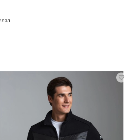
ите здесь
КАК КУПИТЬ
влял